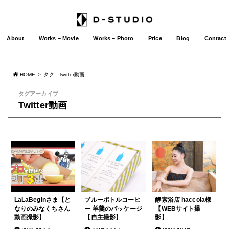
About
Works – Movie
Works – Photo
Price
Blog
Contact
HOME
タグ : Twitter動画
タグアーカイブ
Twitter動画
LaLaBeginさま【と
ブルーボトルコーヒ
酵素浴店 haccola様
なりのみなくちさん
ー 羊羹のパッケージ
【WEBサイト撮
動画撮影】
【自主撮影】
影】