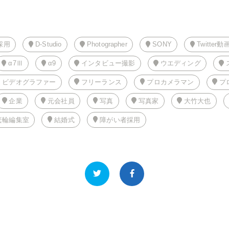
採用
D-Studio
Photographer
SONY
Twitter動
α7Ⅲ
α9
インタビュー撮影
ウエディング
ビデオグラファー
フリーランス
プロカメラマン
プ
企業
元会社員
写真
写真家
大竹大也
箕輪編集室
結婚式
障がい者採用