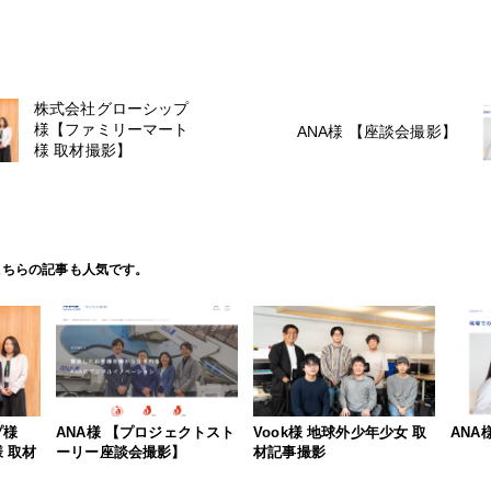
株式会社グローシップ
様【ファミリーマート
ANA様 【座談会撮影】
様 取材撮影】
こちらの記事も人気です。
プ様
ANA様 【プロジェクトスト
Vook様 地球外少年少女 取
ANA
 取材
ーリー座談会撮影】
材記事撮影