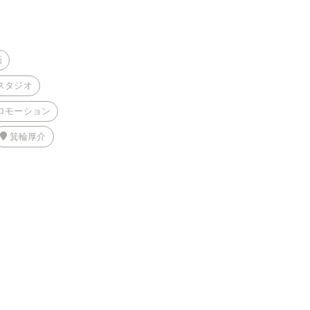
画
スタジオ
ロモーション
箕輪厚介