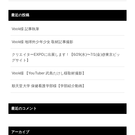
最近の投稿
Vook様 記事執筆
Vook様 地球外少年少女 取材記事撮影
クリエイターEXPOに出展します！【6/29(水)〜7/1(金)@東京ビッ
グサイト】
Vook様 【YouTuber 武島たけし様取材撮影】
順天堂大学 保健看護学部様【学部紹介動画】
最近のコメント
アーカイブ