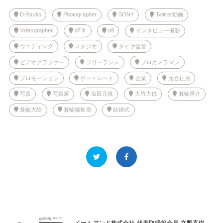
D-Studio
Photographer
SONY
Twitter動画
Videographer
α7Ⅲ
α9
インタビュー撮影
ウエディング
スタジオ
ダイヤ監督
ビデオグラファー
フリーランス
プロカメラマン
プロモーション
ポートレート
企業
元会社員
写真
写真家
塩田元規
大竹大也
箕輪厚介
箕輪大陸
箕輪編集室
結婚式