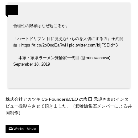
合理性の限界はなぜ起こるか。
『ハートドリブン 目に見えないものを大切にする力』予約開
始！
https://t.co/2oOoqEaRwH
pic.twitter.com/bIjFSEldY3
— 本家・家系ラーメン箕輪家一代目 (@minowanowa)
September 18, 2019
株式会社アカツキ
Co-Founder&CEO の
塩田 元規
さまのインタ
ビュー撮影をさせて頂きました。（
箕輪編集室
メンバーによる共
同制作）
Works - Movie