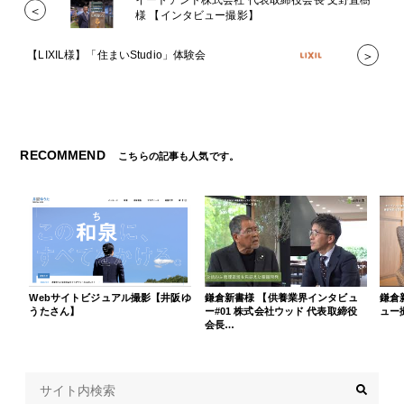
イートアンド株式会社 代表取締役会長 文野直樹
＜
様 【インタビュー撮影】
【LIXIL様】「住まいStudio」体験会
＞
RECOMMEND
こちらの記事も人気です。
Webサイトビジュアル撮影【井阪ゆ
鎌倉新書様 【供養業界インタビュ
鎌倉
うたさん】
ー#01 株式会社ウッド 代表取締役
ュー
会長…