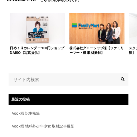
日めくりカレンダー/100円ショップ
株式会社グローシップ様【ファミリ
スタ
DAISO【写真提供】
ーマート様 取材撮影】
影】
最近の投稿
Vook様 記事執筆
Vook様 地球外少年少女 取材記事撮影