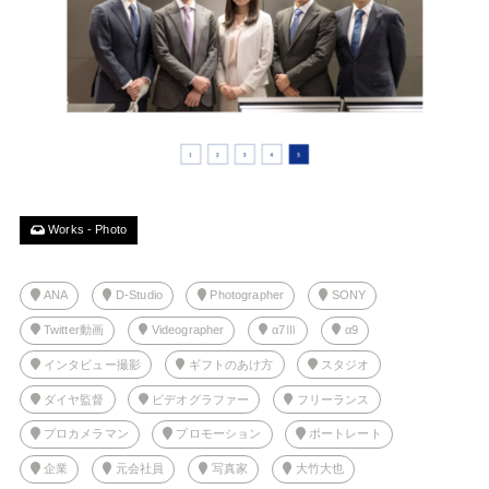
Works - Photo
ANA
D-Studio
Photographer
SONY
Twitter動画
Videographer
α7Ⅲ
α9
インタビュー撮影
ギフトのあけ方
スタジオ
ダイヤ監督
ビデオグラファー
フリーランス
プロカメラマン
プロモーション
ポートレート
企業
元会社員
写真家
大竹大也