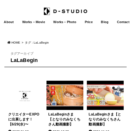
About
Works – Movie
Works – Photo
Price
Blog
Contact
HOME
タグ : LaLaBegin
タグアーカイブ
LaLaBegin
クリエイターEXPO
LaLaBeginさま
LaLaBeginさま【と
に出展します！
【となりのみなくち
なりのみなくちさん
【6/29(水)〜
さん動画撮影】
動画撮影】
7/1(金)@東京ビッグ