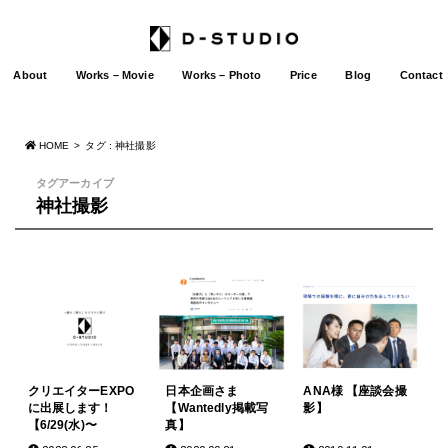
About
Works – Movie
Works – Photo
Price
Blog
Contact
HOME
タグ : 神社撮影
タグアーカイブ
神社撮影
クリエイターEXPO
日本企画さま
ANA様 【座談会撮
に出展します！
【Wantedly掲載写
影】
【6/29(水)〜
真】
7/1(金)@東京ビッグ