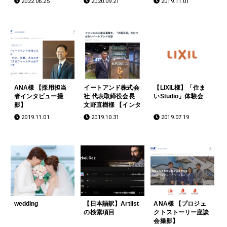
2022.06.25
2020.09.21
2019.11.01
サイト】
ANA様 【採用担当
イートアンド株式会
【LIXIL様】「住ま
者インタビュー撮
社 代表取締役会長
いStudio」体験会
影】
文野直樹様 【インタ
ビュー撮影】
2019.11.01
2019.10.31
2019.07.19
wedding
【日本語訳】Artlist
ANA様 【プロジェ
の検索項目
クトストーリー座談
会撮影】