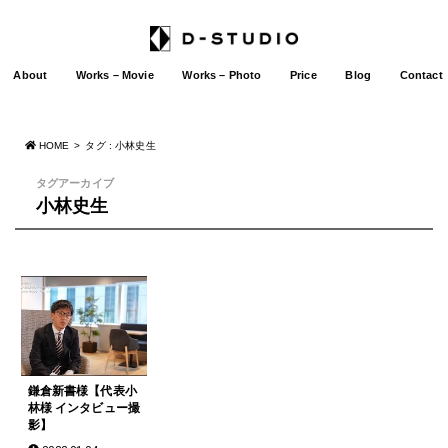
About
Works – Movie
Works – Photo
Price
Blog
Contact
HOME
タグ : 小林史生
タグアーカイブ
小林史生
鎌倉新書様【代表小
林様 インタビュー撮
影】