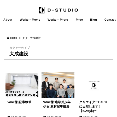
About
Works – Movie
Works – Photo
Price
Blog
Contact
HOME
タグ : 大成建設
タグアーカイブ
大成建設
Vook様 記事執筆
Vook様 地球外少年
クリエイターEXPO
少女 取材記事撮影
に出展します！
【6/29(水)〜
7/1(金)@東京ビッグ