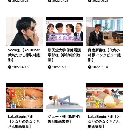
2022.08.25
2022.07.28
2022.06.25
サイト】
Vook様 【YouTuber
順天堂大学 保健看護
鎌倉新書様【代表小
武島たけし様取材撮
学部様【学部紹介動
林様 インタビュー撮
影】
画】
影】
2022.06.16
2022.05.16
2022.01.04
LaLaBeginさま
ジュート様【IMPHY
LaLaBeginさま【と
【となりのみなくち
製品動画製作】
なりのみなくちさん
さん動画撮影】
動画撮影】