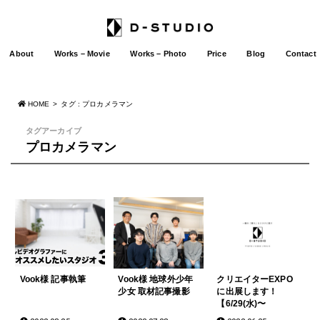
About
Works – Movie
Works – Photo
Price
Blog
Contact
HOME
タグ : プロカメラマン
タグアーカイブ
プロカメラマン
Vook様 記事執筆
Vook様 地球外少年
クリエイターEXPO
少女 取材記事撮影
に出展します！
【6/29(水)〜
7/1(金)@東京ビッグ